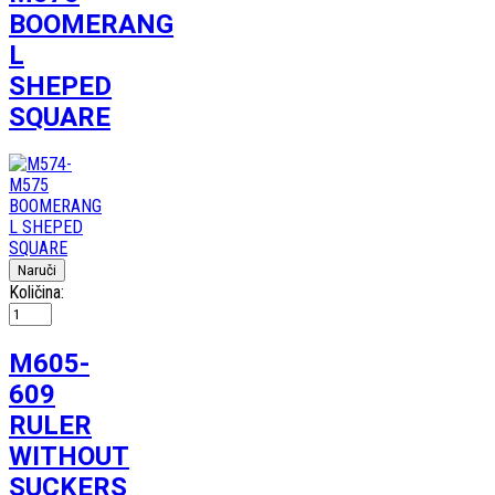
BOOMERANG
L
SHEPED
SQUARE
Količina:
M605-
609
RULER
WITHOUT
SUCKERS