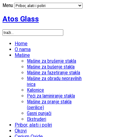
Menu
Atos Glass
Home
O nama
Mašine
Mašine za brušenje stakla
Mašine za bušenje stakla
Mašine za fazetiranje stakla
Mašine za obradu nepravilnih
ivica
Kalionice
Peći za laminiranje stakla
Mašine za pranje stakla
(perilice)
Gasni punjači
Ekstruderi
Pribor, alati i poliri
Okovi
Cerium Oxide