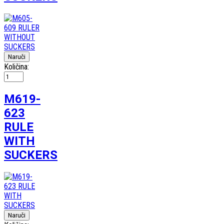
Količina:
M619-
623
RULE
WITH
SUCKERS