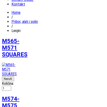
Kontakt
Home
/
Pribor, alati i poliri
/
Lenjiri
M565-
M571
SQUARES
Količina:
M574-
M575