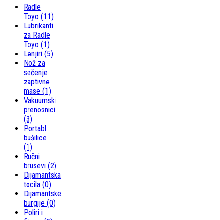
Radle
Toyo
(11)
Lubrikanti
za Radle
Toyo
(1)
Lenjiri
(5)
Nož za
sečenje
zaptivne
mase
(1)
Vakuumski
prenosnici
(3)
Portabl
bušilice
(1)
Ručni
brusevi
(2)
Dijamantska
tocila
(0)
Dijamantske
burgije
(0)
Poliri i