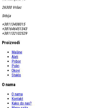
26300 Vršac
Srbija
+38113408015
+381646451343
+381132102529
Proizvodi
Mašine
Alati
Pribor
Poliri
Okovi
Staklo
O nama
O nama
Kontakt
Kako do nas?
Mapa sajta