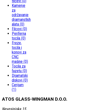
filcevi
(0)
Kamenje
za
održavanje
dijamanstkih
alata
(0)
Filcovi
(0)
Periferna
tocila
(0)
Freze,
tocila i
konovi za
CNC
mašine
(0)
Tocila za
fazetu
(0)
Dijamatski
diskovi
(0)
Cerijum
(1)
ATOS GLASS-WINGMAN D.O.O.
Nevesinjska 15